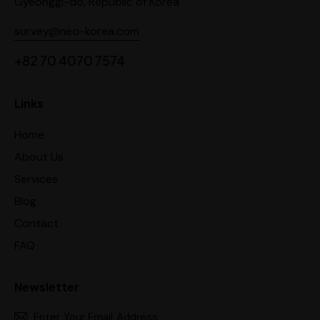
Gyeonggi-do, Republic of Korea
survey@neo-korea.com
+82 70 4070 7574
Links
Home
About Us
Services
Blog
Contact
FAQ
Newsletter
Subscr