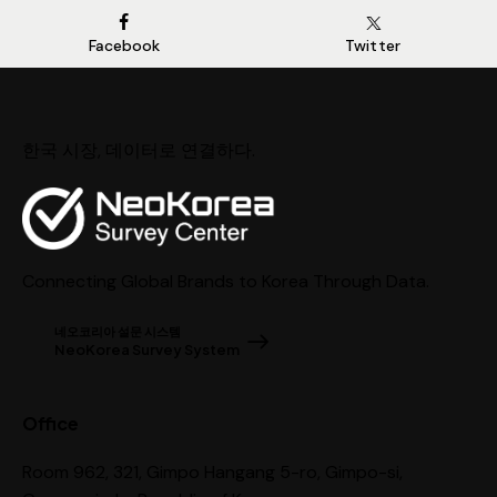
Facebook
Twitter
한국 시장, 데이터로 연결하다.
Connecting Global Brands to Korea Through Data.
네오코리아 설문 시스템
NeoKorea Survey System
Office
Room 962, 321, Gimpo Hangang 5-ro, Gimpo-si,