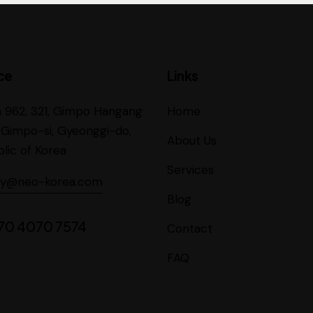
ce
Links
 962, 321, Gimpo Hangang
Home
 Gimpo-si, Gyeonggi-do,
About Us
lic of Korea
Services
ey@neo-korea.com
Blog
70 4070 7574
Contact
FAQ