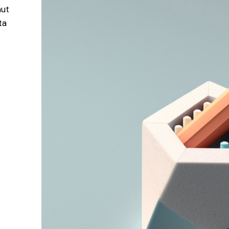
aut
ta