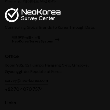
한국 시장, 데이터로 연결하다.
Connecting Global Brands to Korea Through Data.
네오코리아 설문 시스템
NeoKorea Survey System
Office
Room 962, 321, Gimpo Hangang 5-ro, Gimpo-si,
Gyeonggi-do, Republic of Korea
survey@neo-korea.com
+82 70 4070 7574
Links